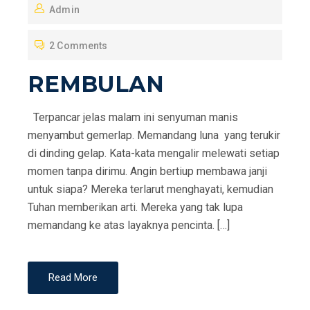
Admin
S
T
2 Comments
E
D
REMBULAN
O
N
Terpancar jelas malam ini senyuman manis
menyambut gemerlap. Memandang luna yang terukir
di dinding gelap. Kata-kata mengalir melewati setiap
momen tanpa dirimu. Angin bertiup membawa janji
untuk siapa? Mereka terlarut menghayati, kemudian
Tuhan memberikan arti. Mereka yang tak lupa
memandang ke atas layaknya pencinta. […]
Read More