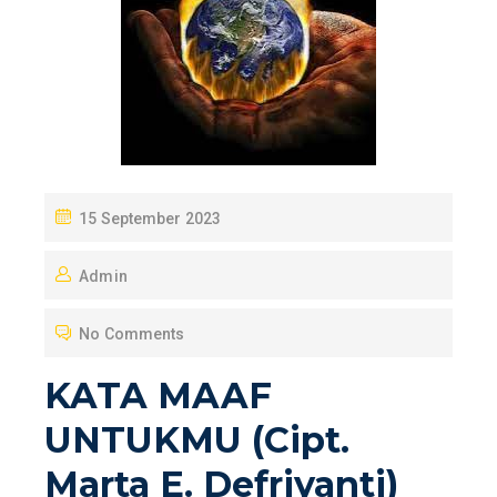
P
15 September 2023
O
Admin
S
T
No Comments
E
D
KATA MAAF
O
UNTUKMU (Cipt.
N
Marta E. Defriyanti)