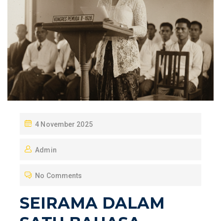
P
4 November 2025
O
Admin
S
T
No Comments
E
D
SEIRAMA DALAM
O
N