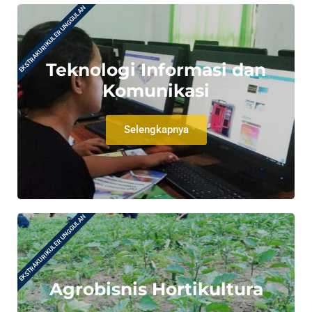
EKSTRAKURIKULER UNGGULAN
Teknologi Informasi dan
Komunikasi
Selengkapnya
EKSTRAKURIKULER UNGGULAN
Agrobisnis Hortikultura