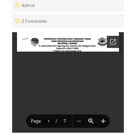
Admin
S
T
2 Comments
E
D
O
N