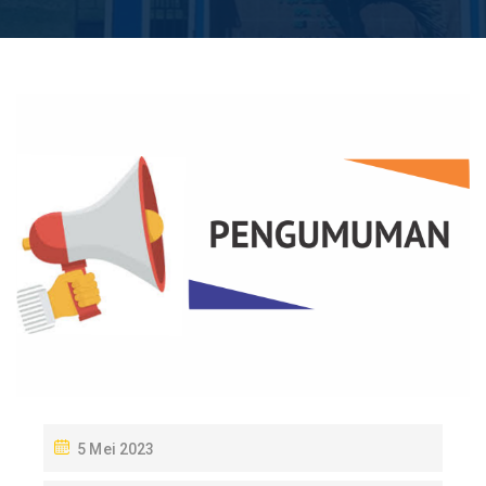
P
5 Mei 2023
O