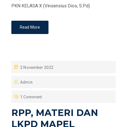
PKN KELASA X (Vinsensius Dios, S.Pd)
Read More
P
2 November 2022
O
Admin
S
T
1 Comment
E
D
RPP, MATERI DAN
O
LKPD MAPEL
N