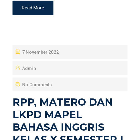
Read More
P
7 November 2022
O
Admin
S
T
No Comments
E
D
RPP, MATERO DAN
O
LKPD MAPEL
N
BAHASA INGGRIS
KELAS X SEMESTER I