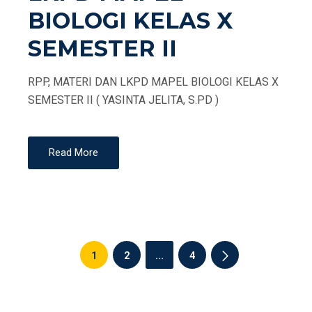
BIOLOGI KELAS X
SEMESTER II
RPP, MATERI DAN LKPD MAPEL BIOLOGI KELAS X
SEMESTER II ( YASINTA JELITA, S.PD )
Read More
Navigasi
1
2
…
4
pos