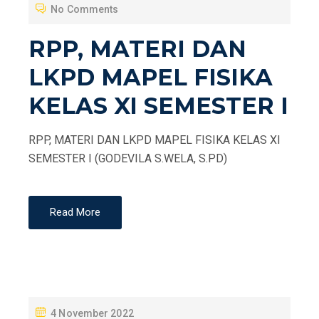
No Comments
E
D
RPP, MATERI DAN
O
LKPD MAPEL FISIKA
N
KELAS XI SEMESTER I
RPP, MATERI DAN LKPD MAPEL FISIKA KELAS XI
SEMESTER I (GODEVILA S.WELA, S.PD)
Read More
P
4 November 2022