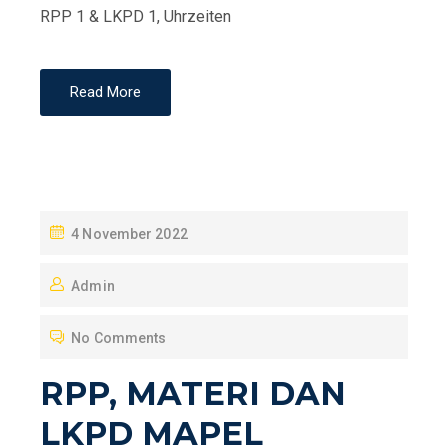
RPP 1 & LKPD 1, Uhrzeiten
Read More
P
4 November 2022
O
Admin
S
T
No Comments
E
D
RPP, MATERI DAN
O
LKPD MAPEL
N