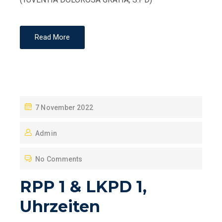
Read More
P
7 November 2022
O
Admin
S
T
No Comments
E
D
RPP 1 & LKPD 1,
O
Uhrzeiten
N