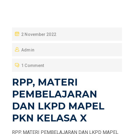
P
2 November 2022
O
Admin
S
T
1 Comment
E
D
RPP, MATERI
O
PEMBELAJARAN
N
DAN LKPD MAPEL
PKN KELASA X
RPP, MATERI PEMBELAJARAN DAN LKPD MAPEL