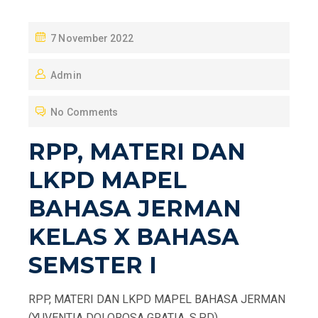
P
7 November 2022
O
Admin
S
T
No Comments
E
D
RPP, MATERI DAN
O
LKPD MAPEL
N
BAHASA JERMAN
KELAS X BAHASA
SEMSTER I
RPP, MATERI DAN LKPD MAPEL BAHASA JERMAN
(YUVENTIA DOLOROSA GRATIA, S.PD)