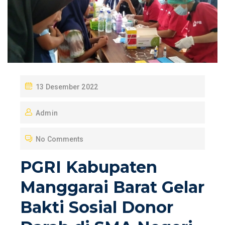
P
13 Desember 2022
O
Admin
S
T
No Comments
E
D
PGRI Kabupaten
O
Manggarai Barat Gelar
N
Bakti Sosial Donor