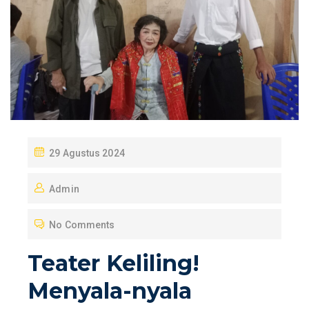
P
29 Agustus 2024
O
Admin
S
T
No Comments
E
D
Teater Keliling!
O
Menyala-nyala
N