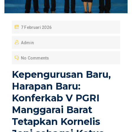
P
7 Februari 2026
O
Admin
S
T
No Comments
E
D
Kepengurusan Baru,
O
Harapan Baru:
N
Konferkab V PGRI
Manggarai Barat
Tetapkan Kornelis