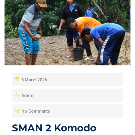
P
6 Maret 2026
O
Admin
S
T
No Comments
E
D
SMAN 2 Komodo
O