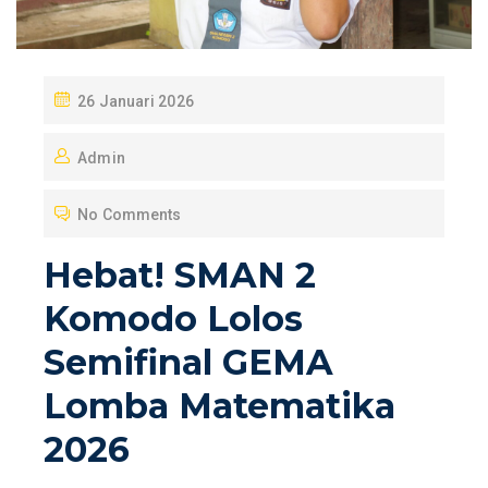
P
26 Januari 2026
O
Admin
S
T
No Comments
E
D
Hebat! SMAN 2
O
Komodo Lolos
N
Semifinal GEMA
Lomba Matematika
2026