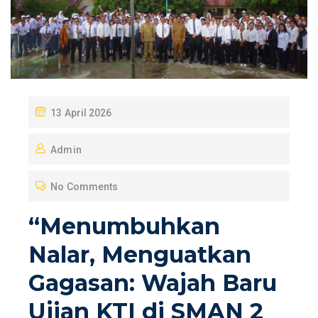
P
13 April 2026
O
Admin
S
T
No Comments
E
D
“Menumbuhkan
O
Nalar, Menguatkan
N
Gagasan: Wajah Baru
Ujian KTI di SMAN 2