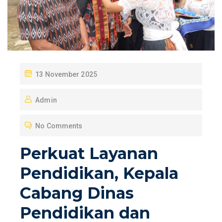
P
13 November 2025
O
Admin
S
T
No Comments
E
D
Perkuat Layanan
O
Pendidikan, Kepala
N
Cabang Dinas
Pendidikan dan