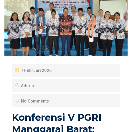
P
7 Februari 2026
O
Admin
S
T
No Comments
E
D
Konferensi V PGRI
O
Manggarai Barat:
N