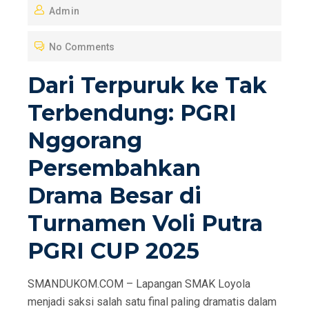
Admin
S
T
No Comments
E
D
Dari Terpuruk ke Tak
O
Terbendung: PGRI
N
Nggorang
Persembahkan
Drama Besar di
Turnamen Voli Putra
PGRI CUP 2025
SMANDUKOM.COM – Lapangan SMAK Loyola
menjadi saksi salah satu final paling dramatis dalam