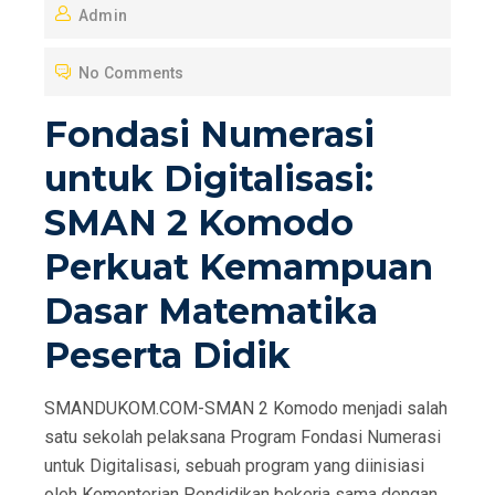
Admin
S
T
No Comments
E
D
Fondasi Numerasi
O
untuk Digitalisasi:
N
SMAN 2 Komodo
Perkuat Kemampuan
Dasar Matematika
Peserta Didik
SMANDUKOM.COM-SMAN 2 Komodo menjadi salah
satu sekolah pelaksana Program Fondasi Numerasi
untuk Digitalisasi, sebuah program yang diinisiasi
oleh Kementerian Pendidikan bekerja sama dengan