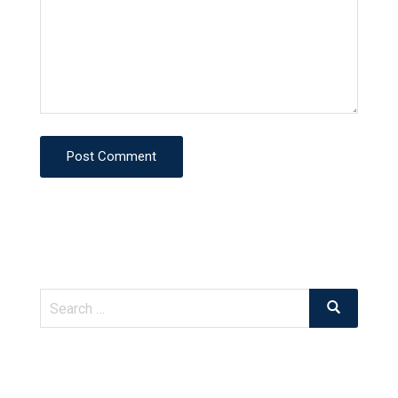
Post Comment
Search
Search
for: