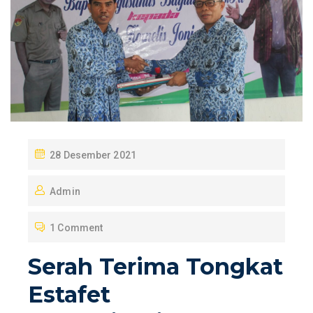
P
28 Desember 2021
O
Admin
S
T
1 Comment
E
D
Serah Terima Tongkat
O
Estafet
N