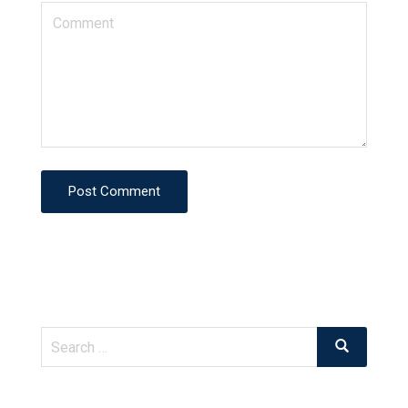
Post Comment
Search
Search
for: