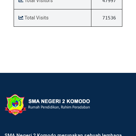
Total Visitors
47997
Total Visits
71536
SMA Negeri 2 Komodo merupakan sebuah lembaga