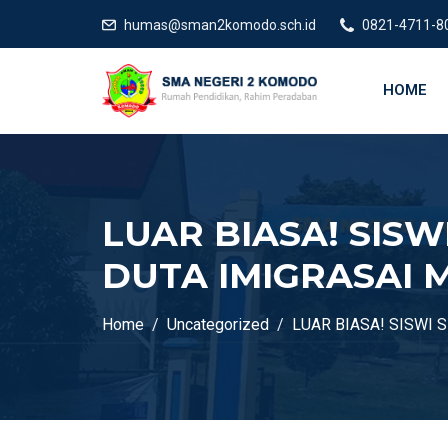
humas@sman2komodo.sch.id
0821-4711-8
HOME
LUAR BIASA! SISW
DUTA IMIGRASAI 
Home
Uncategorized
LUAR BIASA! SISWI 