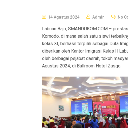
P
14 Agustus 2024
Admin
No C
O
Labuan Bajo, SMANDUKOM.COM – prestasi
S
Komodo, di mana salah satu siswi terbaikny
T
kelas XI, berhasil terpilih sebagai Duta Im
E
diberikan oleh Kantor Imigrasi Kelas II La
D
oleh berbagai pejabat daerah, tokoh masyar
O
Agustus 2024, di Ballroom Hotel Zasgo.
N