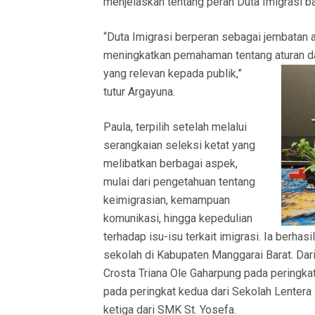
menjelaskan tentang peran Duta Imigrasi b
“Duta Imigrasi berperan sebagai jembatan 
meningkatkan pemahaman tentang aturan d
yang relevan kepada publik,”
tutur Argayuna.
Paula, terpilih setelah melalui
serangkaian seleksi ketat yang
melibatkan berbagai aspek,
mulai dari pengetahuan tentang
keimigrasian, kemampuan
komunikasi, hingga kepedulian
terhadap isu-isu terkait imigrasi. Ia berha
sekolah di Kabupaten Manggarai Barat. Dari 5
Crosta Triana Ole Gaharpung pada peringka
pada peringkat kedua dari Sekolah Lentera
ketiga dari SMK St. Yosefa.