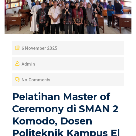
P
6 November 2025
O
Admin
S
T
No Comments
E
D
Pelatihan Master of
O
Ceremony di SMAN 2
N
Komodo, Dosen
Politeknik Kampus El