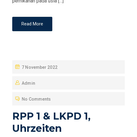
pernikahan pada usia […]
Read More
P
7 November 2022
O
Admin
S
T
No Comments
E
D
RPP 1 & LKPD 1,
O
Uhrzeiten
N