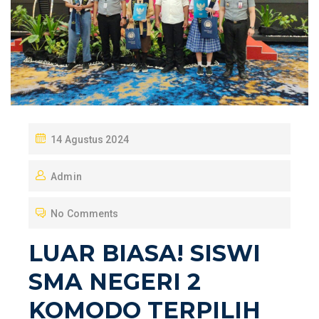
P
14 Agustus 2024
O
Admin
S
T
No Comments
E
D
LUAR BIASA! SISWI
O
SMA NEGERI 2
N
KOMODO TERPILIH