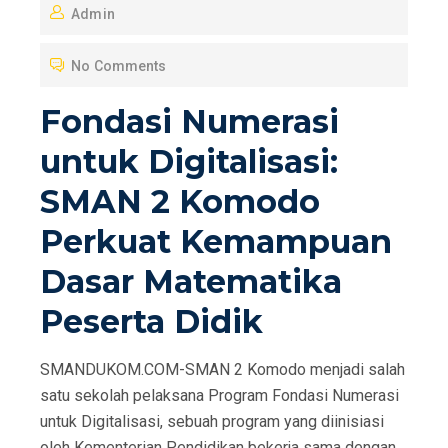
Admin
S
T
No Comments
E
D
Fondasi Numerasi
O
untuk Digitalisasi:
N
SMAN 2 Komodo
Perkuat Kemampuan
Dasar Matematika
Peserta Didik
SMANDUKOM.COM-SMAN 2 Komodo menjadi salah
satu sekolah pelaksana Program Fondasi Numerasi
untuk Digitalisasi, sebuah program yang diinisiasi
oleh Kementerian Pendidikan bekerja sama dengan