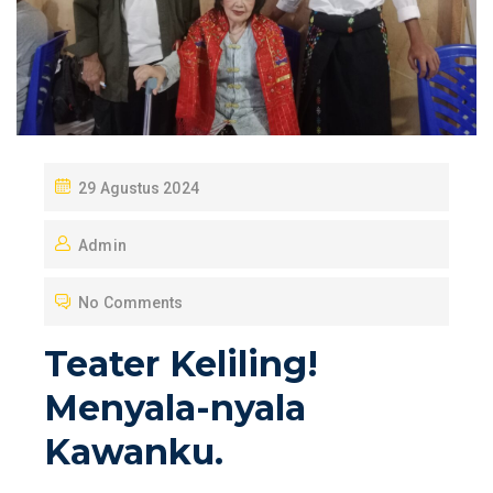
P
29 Agustus 2024
O
Admin
S
T
No Comments
E
D
Teater Keliling!
O
Menyala-nyala
N
Kawanku.