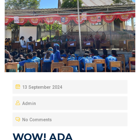
P
13 September 2024
O
Admin
S
T
No Comments
E
D
WOW! ADA
O