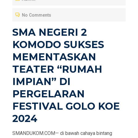
T
No Comments
E
D
SMA NEGERI 2
O
KOMODO SUKSES
N
MEMENTASKAN
TEATER “RUMAH
IMPIAN” DI
PERGELARAN
FESTIVAL GOLO KOE
2024
SMANDUKOM.COM— di bawah cahaya bintang