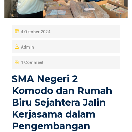
P
4 Oktober 2024
O
Admin
S
T
1 Comment
E
D
SMA Negeri 2
O
Komodo dan Rumah
N
Biru Sejahtera Jalin
Kerjasama dalam
Pengembangan