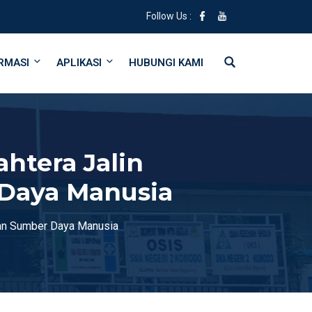
Follow Us :
RMASI
APLIKASI
HUBUNGI KAMI
htera Jalin
Daya Manusia
an Sumber Daya Manusia