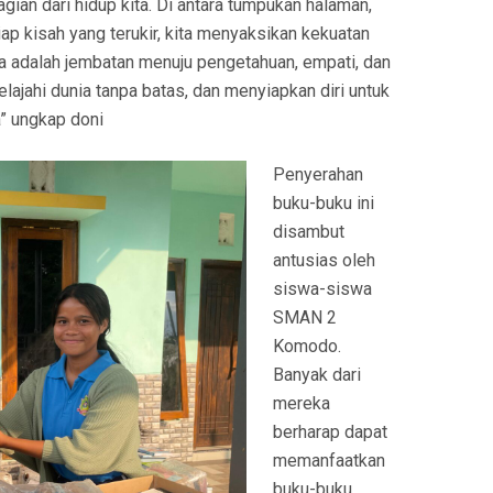
gian dari hidup kita. Di antara tumpukan halaman,
iap kisah yang terukir, kita menyaksikan kekuatan
ia adalah jembatan menuju pengetahuan, empati, dan
ajahi dunia tanpa batas, dan menyiapkan diri untuk
” ungkap doni
Penyerahan
buku-buku ini
disambut
antusias oleh
siswa-siswa
SMAN 2
Komodo.
Banyak dari
mereka
berharap dapat
memanfaatkan
buku-buku