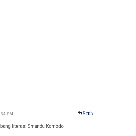
r
Reply
:34 PM
mbang literasi Smandu Komodo