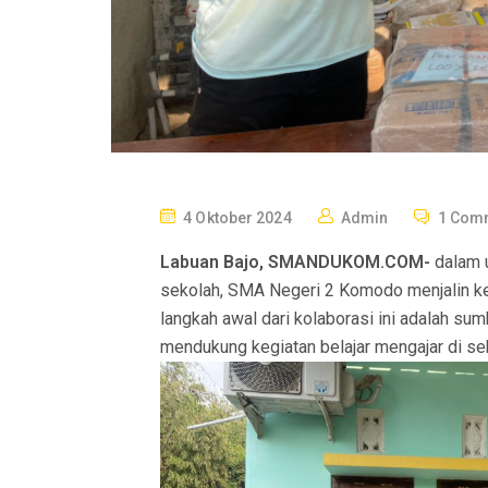
P
4 Oktober 2024
Admin
1 Com
O
Labuan Bajo, SMANDUKOM.COM-
dalam u
S
sekolah, SMA Negeri 2 Komodo menjalin ke
T
langkah awal dari kolaborasi ini adalah su
E
mendukung kegiatan belajar mengajar di se
D
O
N