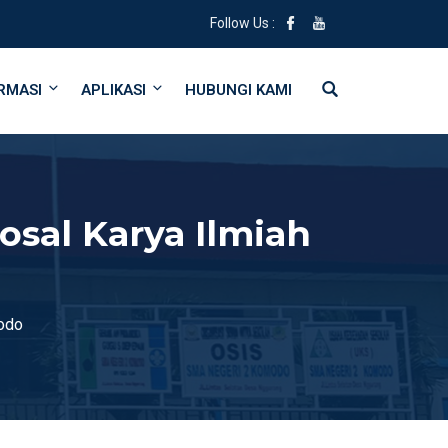
Follow Us :
RMASI
APLIKASI
HUBUNGI KAMI
osal Karya Ilmiah
modo