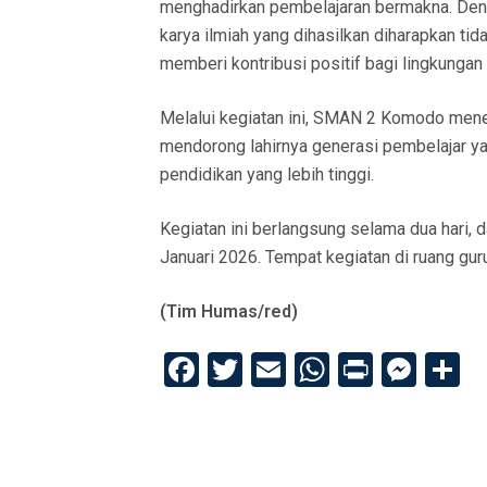
menghadirkan pembelajaran bermakna. Denga
karya ilmiah yang dihasilkan diharapkan ti
memberi kontribusi positif bagi lingkungan
Melalui kegiatan ini, SMAN 2 Komodo men
mendorong lahirnya generasi pembelajar yang
pendidikan yang lebih tinggi.
Kegiatan ini berlangsung selama dua hari, d
Januari 2026. Tempat kegiatan di ruang 
(Tim Humas/red)
F
T
E
W
Pr
M
S
a
wi
m
h
in
es
h
ce
tt
ail
at
t
se
a
b
er
s
n
e