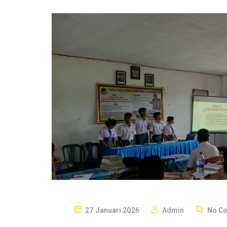
P
27 Januari 2026
Admin
No C
O