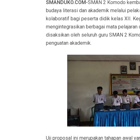
SMANDUKO.COM-
SMAN 2 Komodo kembali
S
budaya literasi dan akademik melalui pelak
T
kolaboratif bagi peserta didik kelas XII. K
E
mengintegrasikan berbagai mata pelajaran d
D
disaksikan oleh seluruh guru SMAN 2 Kom
O
penguatan akademik.
N
Uji proposal ini merupakan tahapan awal y