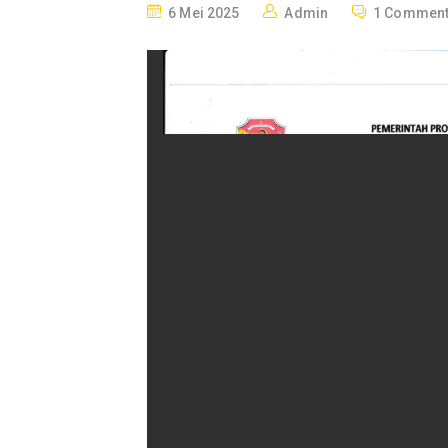
P
6 Mei 2025
Admin
1 Commen
O
S
T
E
D
O
N