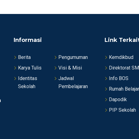
Informasi
Link Terkai
Berita
Pengumuman
Kemdikbud
Karya Tulis
Visi & Misi
Direktorat S
Identitas
Jadwal
Info BOS
Sekolah
Pembelajaran
Rumah Belaja
Dapodik
n
PIP Sekolah