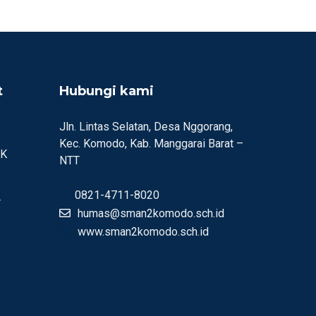
t
Hubungi kami
Jln. Lintas Selatan, Desa Nggorang,
Kec. Komodo, Kab. Manggarai Barat –
MK
NTT
0821-4711-8020
r
humas@sman2komodo.sch.id
www.sman2komodo.sch.id