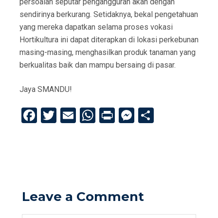
persoalan seputar pengangguran akan dengan
sendirinya berkurang. Setidaknya, bekal pengetahuan
yang mereka dapatkan selama proses vokasi
Hortikultura ini dapat diterapkan di lokasi perkebunan
masing-masing, menghasilkan produk tanaman yang
berkualitas baik dan mampu bersaing di pasar.
Jaya SMANDU!
F
T
E
W
Pr
M
S
a
wi
m
h
in
es
h
ce
tt
ail
at
t
se
ar
b
er
s
n
e
o
A
g
o
p
er
Leave a Comment
k
p