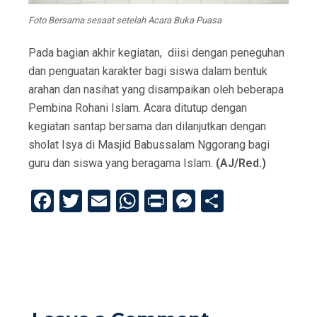
Foto Bersama sesaat setelah Acara Buka Puasa
Pada bagian akhir kegiatan, diisi dengan peneguhan
dan penguatan karakter bagi siswa dalam bentuk
arahan dan nasihat yang disampaikan oleh beberapa
Pembina Rohani Islam. Acara ditutup dengan
kegiatan santap bersama dan dilanjutkan dengan
sholat Isya di Masjid Babussalam Nggorang bagi
guru dan siswa yang beragama Islam.
(AJ/Red.)
F
T
E
W
Pr
M
S
a
wi
m
h
in
es
h
ce
tt
ail
at
t
se
ar
b
er
s
n
e
o
A
g
o
p
er