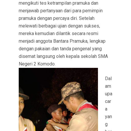
mengikuti tes ketrampilan pramuka dan
menjawab pertanyaan dari para pemimpin
pramuka dengan percaya diri. Setelah
melewati berbagai ujian dengan sukses,
mereka kemudian dilantik secara resmi
menjadi anggota Bantara Pramuka, lengkap
dengan pakaian dan tanda pengenal yang
disemat langsung oleh kepala sekolah SMA
Negeri 2 Komodo.
Dal
am
upa
car
a
yan
g