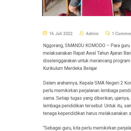
P
16 Juli 2022
Admin
1 Comme
O
Nggorang, SMANDU KOMODO – Para guru d
S
melaksanakan Rapat Awal Tahun Ajaran Baru
T
diselenggarakan untuk merancang program 
E
Kurikulum Merdeka Belajar.
D
O
Dalam arahannya, Kepala SMA Negeri 2 Kom
N
perlu memikirkan perjalanan lembaga pen
sama. Setiap tugas yang diberikan, ujarnya
lembaga pendidikan tersebut. Untuk itu, s
tenaga kependidikan harus melaksanakan s
“Sebagai guru, kita perlu memikirkan perj