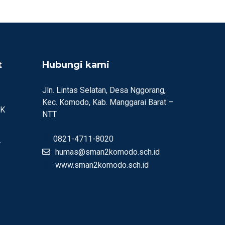
t
Hubungi kami
Jln. Lintas Selatan, Desa Nggorang,
Kec. Komodo, Kab. Manggarai Barat –
MK
NTT
0821-4711-8020
r
humas@sman2komodo.sch.id
www.sman2komodo.sch.id