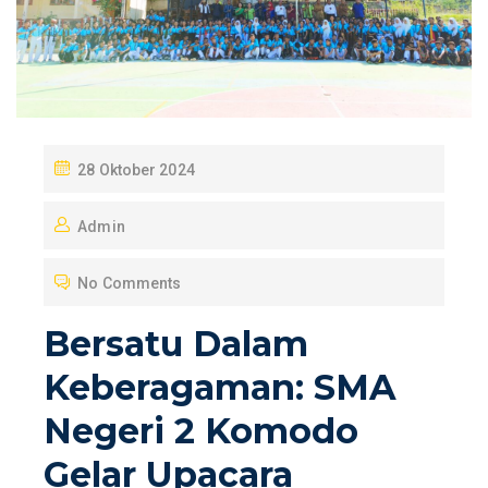
P
28 Oktober 2024
O
Admin
S
T
No Comments
E
D
Bersatu Dalam
O
Keberagaman: SMA
N
Negeri 2 Komodo
Gelar Upacara