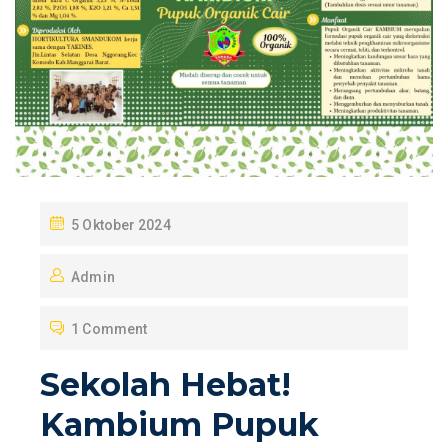
P
5 Oktober 2024
O
Admin
S
T
1 Comment
E
D
Sekolah Hebat!
O
Kambium Pupuk
N