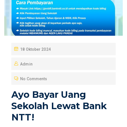
P
18 Oktober 2024
O
Admin
S
T
No Comments
E
D
Ayo Bayar Uang
O
Sekolah Lewat Bank
N
NTT!