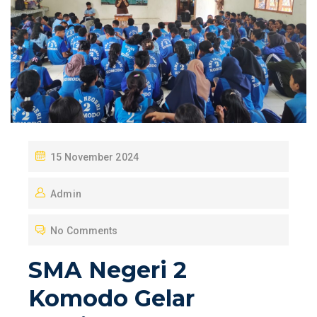
P
15 November 2024
O
Admin
S
T
No Comments
E
D
SMA Negeri 2
O
Komodo Gelar
N