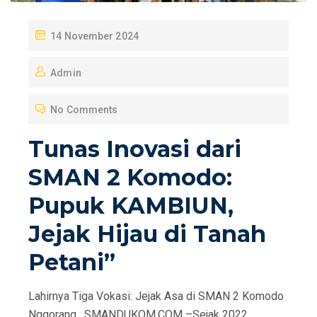
P
14 November 2024
O
Admin
S
T
No Comments
E
D
Tunas Inovasi dari
O
SMAN 2 Komodo:
N
Pupuk KAMBIUN,
Jejak Hijau di Tanah
Petani”
Lahirnya Tiga Vokasi: Jejak Asa di SMAN 2 Komodo
Nggorang, SMANDUKOM.COM –Sejak 2022,