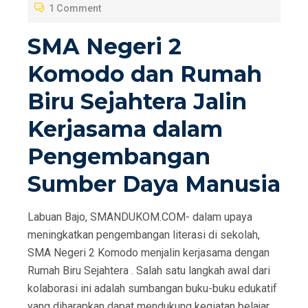
1 Comment
E
D
SMA Negeri 2
O
Komodo dan Rumah
N
Biru Sejahtera Jalin
Kerjasama dalam
Pengembangan
Sumber Daya Manusia
Labuan Bajo, SMANDUKOM.COM- dalam upaya
meningkatkan pengembangan literasi di sekolah,
SMA Negeri 2 Komodo menjalin kerjasama dengan
Rumah Biru Sejahtera . Salah satu langkah awal dari
kolaborasi ini adalah sumbangan buku-buku edukatif
yang diharapkan dapat mendukung kegiatan belajar