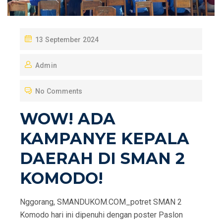
P
13 September 2024
O
Admin
S
T
No Comments
E
D
WOW! ADA
O
KAMPANYE KEPALA
N
DAERAH DI SMAN 2
KOMODO!
Nggorang, SMANDUKOM.COM_potret SMAN 2
Komodo hari ini dipenuhi dengan poster Paslon