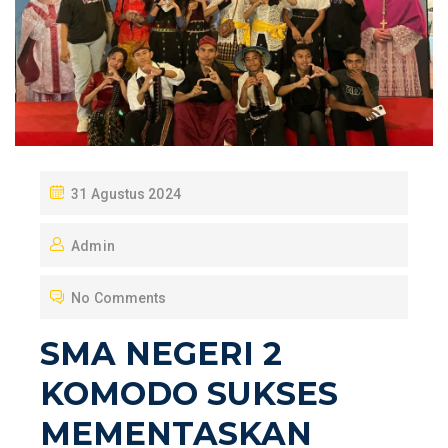
P
31 Agustus 2024
O
Admin
S
T
No Comments
E
D
SMA NEGERI 2
O
KOMODO SUKSES
N
MEMENTASKAN