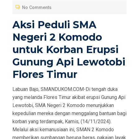
T
No Comments
E
D
Aksi Peduli SMA
O
Negeri 2 Komodo
N
untuk Korban Erupsi
Gunung Api Lewotobi
Flores Timur
Labuan Bajo, SMANDUKOM.COM-Di tengah duka
yang melanda Flores Timur akibat erupsi Gunung Api
Lewotobi, SMA Negeri 2 Komodo menunjukkan
kepedulian mereka dengan menggalang bantuan bagi
korban yang terdampak, Kamis, (14/11/2024).
Melalui aksi kemanusiaan ini, SMAN 2 Komodo
memberikan sumbangan berupa beras, pakaian layak